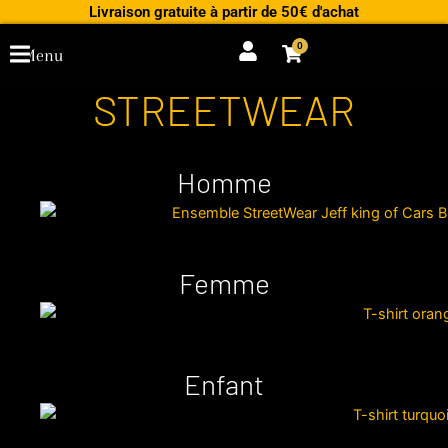
Aller
Livraison gratuite à partir de 50€ d'achat
au
0
Cart
Menu
contenu
STREETWEAR
Homme
Femme
Enfant