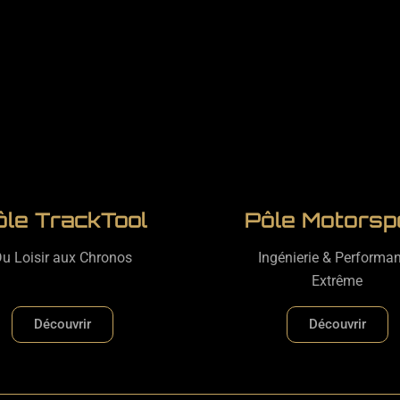
ôle TrackTool
Pôle Motorsp
u Loisir aux Chronos
Ingénierie & Performa
Extrême
Découvrir
Découvrir