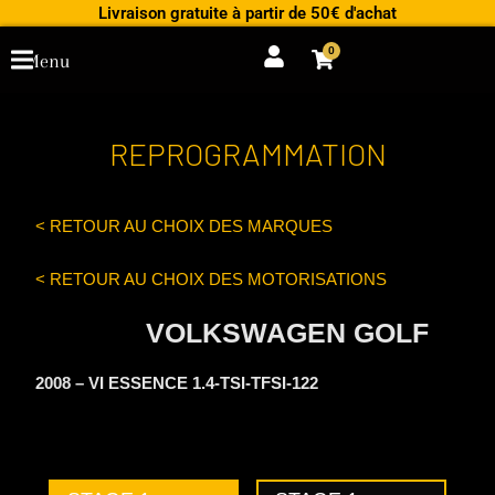
Aller
Livraison gratuite à partir de 50€ d'achat
au
0
Cart
Menu
contenu
REPROGRAMMATION
< RETOUR AU CHOIX DES MARQUES
< RETOUR AU CHOIX DES MOTORISATIONS
VOLKSWAGEN GOLF
2008 – VI ESSENCE 1.4-TSI-TFSI-122