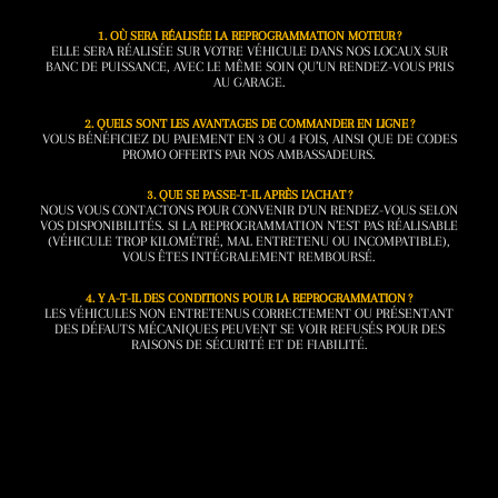
1. OÙ SERA RÉALISÉE LA REPROGRAMMATION MOTEUR ?
ELLE SERA RÉALISÉE SUR VOTRE VÉHICULE DANS NOS LOCAUX SUR
BANC DE PUISSANCE, AVEC LE MÊME SOIN QU’UN RENDEZ-VOUS PRIS
AU GARAGE.
2. QUELS SONT LES AVANTAGES DE COMMANDER EN LIGNE ?
VOUS BÉNÉFICIEZ DU PAIEMENT EN 3 OU 4 FOIS, AINSI QUE DE CODES
PROMO OFFERTS PAR NOS AMBASSADEURS.
3. QUE SE PASSE-T-IL APRÈS L’ACHAT ?
NOUS VOUS CONTACTONS POUR CONVENIR D’UN RENDEZ-VOUS SELON
VOS DISPONIBILITÉS. SI LA REPROGRAMMATION N’EST PAS RÉALISABLE
(VÉHICULE TROP KILOMÉTRÉ, MAL ENTRETENU OU INCOMPATIBLE),
VOUS ÊTES INTÉGRALEMENT REMBOURSÉ.
4. Y A-T-IL DES CONDITIONS POUR LA REPROGRAMMATION ?
LES VÉHICULES NON ENTRETENUS CORRECTEMENT OU PRÉSENTANT
DES DÉFAUTS MÉCANIQUES PEUVENT SE VOIR REFUSÉS POUR DES
RAISONS DE SÉCURITÉ ET DE FIABILITÉ.