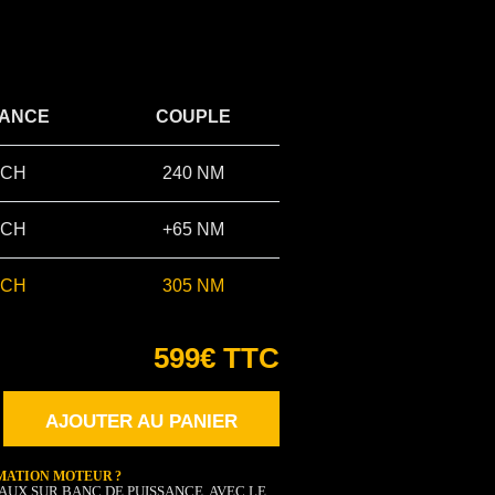
SANCE
COUPLE
 CH
240 NM
 CH
+65 NM
 CH
305 NM
599€ TTC
AJOUTER AU PANIER
MATION MOTEUR ?
AUX SUR BANC DE PUISSANCE, AVEC LE