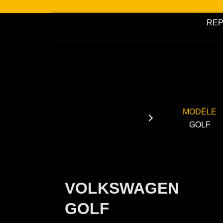
Aller
au
RE
contenu
MODÈLE
GOLF
VOLKSWAGEN
GOLF