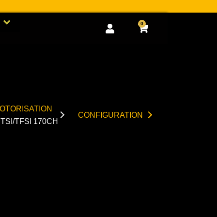
Open GOODIES
0
Cart
OTORISATION
CONFIGURATION
 TSI/TFSI 170CH