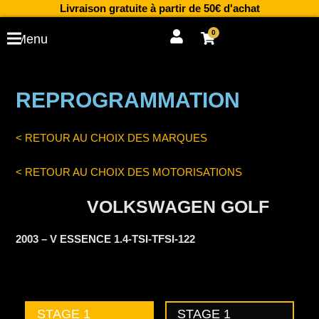
Aller
Livraison gratuite à partir de 50€ d'achat
au
0
Cart
Menu
contenu
REPROGRAMMATION
< RETOUR AU CHOIX DES MARQUES
< RETOUR AU CHOIX DES MOTORISATIONS
VOLKSWAGEN GOLF
2003 – V ESSENCE 1.4-TSI-TFSI-122
STAGE 1
STAGE 1