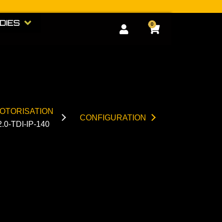
GERIE
Open GOODIES
DIES
0
Cart
OTORISATION
CONFIGURATION
2.0-TDI-IP-140