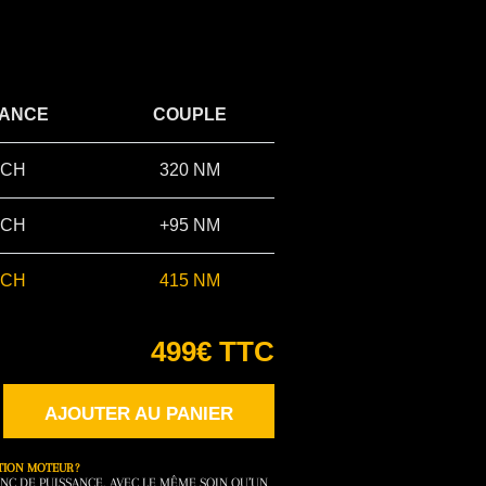
SANCE
COUPLE
 CH
320 NM
 CH
+95 NM
 CH
415 NM
499€ TTC
AJOUTER AU PANIER
TION MOTEUR ?
NC DE PUISSANCE, AVEC LE MÊME SOIN QU’UN