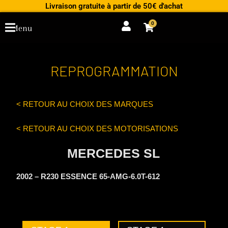
Aller
Livraison gratuite à partir de 50€ d'achat
au
0
Cart
Menu
contenu
REPROGRAMMATION
< RETOUR AU CHOIX DES MARQUES
< RETOUR AU CHOIX DES MOTORISATIONS
MERCEDES SL
2002 – R230 ESSENCE 65-AMG-6.0T-612