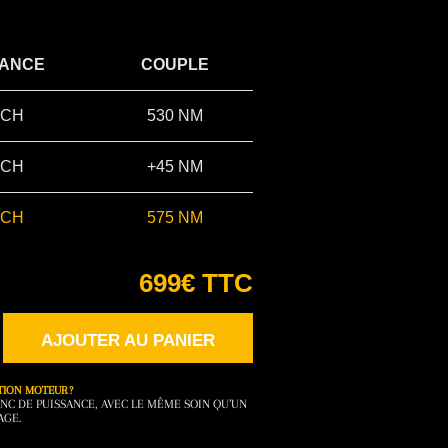
SANCE
COUPLE
 CH
530 NM
 CH
+45 NM
 CH
575 NM
699€ TTC
AJOUTER AU PANIER
TION MOTEUR ?
NC DE PUISSANCE, AVEC LE MÊME SOIN QU’UN
AGE.