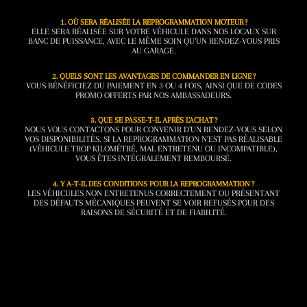
1. OÙ SERA RÉALISÉE LA REPROGRAMMATION MOTEUR ?
ELLE SERA RÉALISÉE SUR VOTRE VÉHICULE DANS NOS LOCAUX SUR
BANC DE PUISSANCE, AVEC LE MÊME SOIN QU’UN RENDEZ-VOUS PRIS
AU GARAGE.
2. QUELS SONT LES AVANTAGES DE COMMANDER EN LIGNE ?
VOUS BÉNÉFICIEZ DU PAIEMENT EN 3 OU 4 FOIS, AINSI QUE DE CODES
PROMO OFFERTS PAR NOS AMBASSADEURS.
3. QUE SE PASSE-T-IL APRÈS L’ACHAT ?
NOUS VOUS CONTACTONS POUR CONVENIR D’UN RENDEZ-VOUS SELON
VOS DISPONIBILITÉS. SI LA REPROGRAMMATION N’EST PAS RÉALISABLE
(VÉHICULE TROP KILOMÉTRÉ, MAL ENTRETENU OU INCOMPATIBLE),
VOUS ÊTES INTÉGRALEMENT REMBOURSÉ.
4. Y A-T-IL DES CONDITIONS POUR LA REPROGRAMMATION ?
LES VÉHICULES NON ENTRETENUS CORRECTEMENT OU PRÉSENTANT
DES DÉFAUTS MÉCANIQUES PEUVENT SE VOIR REFUSÉS POUR DES
RAISONS DE SÉCURITÉ ET DE FIABILITÉ.