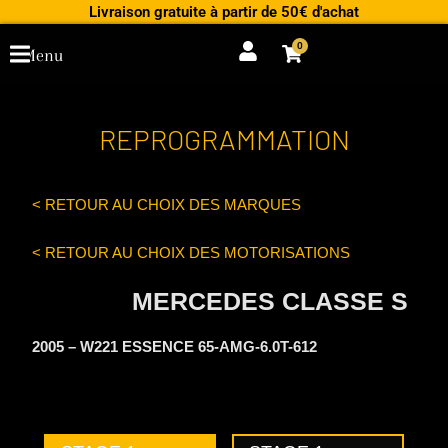
Aller
Livraison gratuite à partir de 50€ d'achat
au
0
Cart
Menu
contenu
REPROGRAMMATION
< RETOUR AU CHOIX DES MARQUES
< RETOUR AU CHOIX DES MOTORISATIONS
MERCEDES CLASSE S
2005 – W221 ESSENCE 65-AMG-6.0T-612