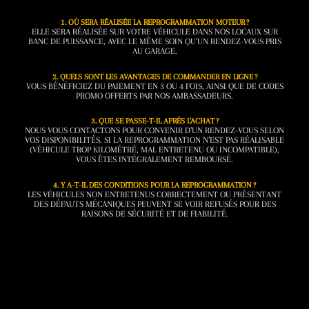
1. OÙ SERA RÉALISÉE LA REPROGRAMMATION MOTEUR ?
ELLE SERA RÉALISÉE SUR VOTRE VÉHICULE DANS NOS LOCAUX SUR
BANC DE PUISSANCE, AVEC LE MÊME SOIN QU’UN RENDEZ-VOUS PRIS
AU GARAGE.
2. QUELS SONT LES AVANTAGES DE COMMANDER EN LIGNE ?
VOUS BÉNÉFICIEZ DU PAIEMENT EN 3 OU 4 FOIS, AINSI QUE DE CODES
PROMO OFFERTS PAR NOS AMBASSADEURS.
3. QUE SE PASSE-T-IL APRÈS L’ACHAT ?
NOUS VOUS CONTACTONS POUR CONVENIR D’UN RENDEZ-VOUS SELON
VOS DISPONIBILITÉS. SI LA REPROGRAMMATION N’EST PAS RÉALISABLE
(VÉHICULE TROP KILOMÉTRÉ, MAL ENTRETENU OU INCOMPATIBLE),
VOUS ÊTES INTÉGRALEMENT REMBOURSÉ.
4. Y A-T-IL DES CONDITIONS POUR LA REPROGRAMMATION ?
LES VÉHICULES NON ENTRETENUS CORRECTEMENT OU PRÉSENTANT
DES DÉFAUTS MÉCANIQUES PEUVENT SE VOIR REFUSÉS POUR DES
RAISONS DE SÉCURITÉ ET DE FIABILITÉ.