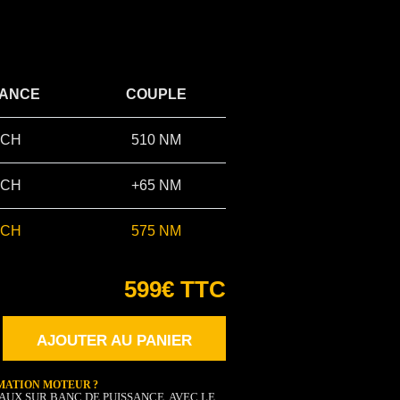
SANCE
COUPLE
 CH
510 NM
 CH
+65 NM
 CH
575 NM
599€ TTC
AJOUTER AU PANIER
MATION MOTEUR ?
AUX SUR BANC DE PUISSANCE, AVEC LE