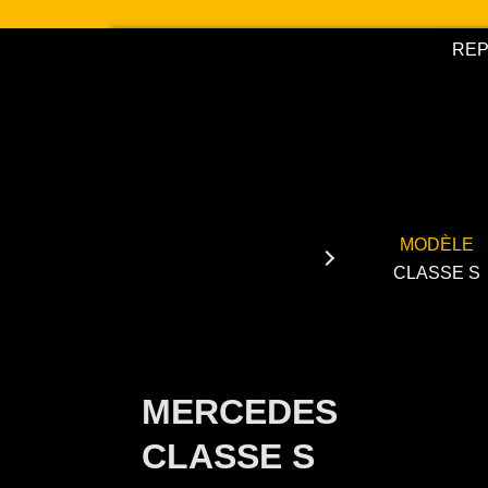
Aller
au
RE
contenu
MODÈLE
CLASSE S
MERCEDES
CLASSE S