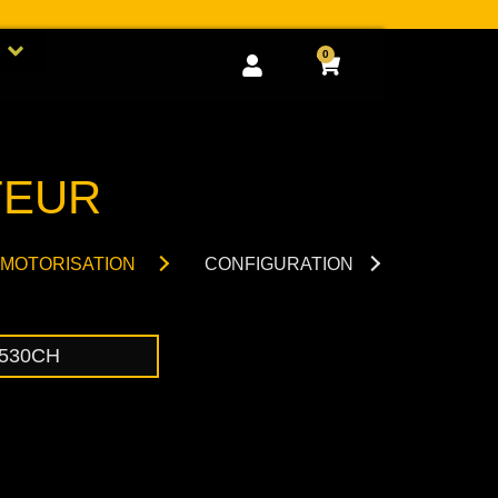
Open GOODIES
0
Cart
TEUR
MOTORISATION
CONFIGURATION
 530CH