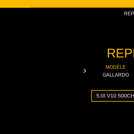
Aller
au
RE
contenu
REP
MODÈLE
GALLARDO
5.0I V10 500C