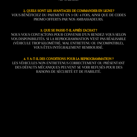
2. QUELS SONT LES AVANTAGES DE COMMANDER EN LIGNE ?
VOUS BÉNÉFICIEZ DU PAIEMENT EN 3 OU 4 FOIS, AINSI QUE DE CODES
PROMO OFFERTS PAR NOS AMBASSADEURS.
3. QUE SE PASSE-T-IL APRÈS L’ACHAT ?
NOUS VOUS CONTACTONS POUR CONVENIR D’UN RENDEZ-VOUS SELON
VOS DISPONIBILITÉS. SI LA REPROGRAMMATION N’EST PAS RÉALISABLE
(VÉHICULE TROP KILOMÉTRÉ, MAL ENTRETENU OU INCOMPATIBLE),
VOUS ÊTES INTÉGRALEMENT REMBOURSÉ.
4. Y A-T-IL DES CONDITIONS POUR LA REPROGRAMMATION ?
LES VÉHICULES NON ENTRETENUS CORRECTEMENT OU PRÉSENTANT
DES DÉFAUTS MÉCANIQUES PEUVENT SE VOIR REFUSÉS POUR DES
RAISONS DE SÉCURITÉ ET DE FIABILITÉ.