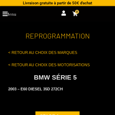
Aller
Livraison gratuite à partir de 50€ d'achat
au
0
Cart
Menu
contenu
REPROGRAMMATION
< RETOUR AU CHOIX DES MARQUES
< RETOUR AU CHOIX DES MOTORISATIONS
BMW SÉRIE 5
2003 – E60 DIESEL 35D 272CH