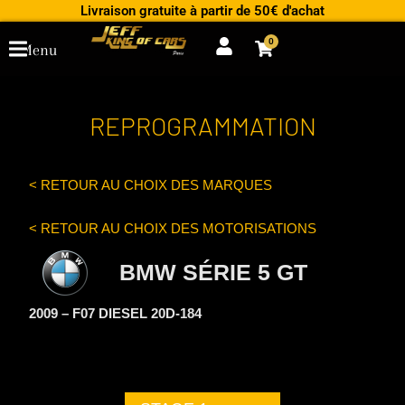
Aller
Livraison gratuite à partir de 50€ d'achat
au
0
Cart
Menu
contenu
REPROGRAMMATION
< RETOUR AU CHOIX DES MARQUES
< RETOUR AU CHOIX DES MOTORISATIONS
BMW SÉRIE 5 GT
2009 – F07 DIESEL 20D-184