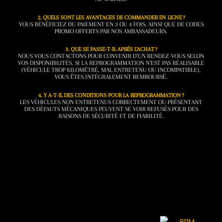
2. QUELS SONT LES AVANTAGES DE COMMANDER EN LIGNE ?
VOUS BÉNÉFICIEZ DU PAIEMENT EN 3 OU 4 FOIS, AINSI QUE DE CODES
PROMO OFFERTS PAR NOS AMBASSADEURS.
3. QUE SE PASSE-T-IL APRÈS L’ACHAT ?
NOUS VOUS CONTACTONS POUR CONVENIR D’UN RENDEZ-VOUS SELON
VOS DISPONIBILITÉS. SI LA REPROGRAMMATION N’EST PAS RÉALISABLE
(VÉHICULE TROP KILOMÉTRÉ, MAL ENTRETENU OU INCOMPATIBLE),
VOUS ÊTES INTÉGRALEMENT REMBOURSÉ.
4. Y A-T-IL DES CONDITIONS POUR LA REPROGRAMMATION ?
LES VÉHICULES NON ENTRETENUS CORRECTEMENT OU PRÉSENTANT
DES DÉFAUTS MÉCANIQUES PEUVENT SE VOIR REFUSÉS POUR DES
RAISONS DE SÉCURITÉ ET DE FIABILITÉ.