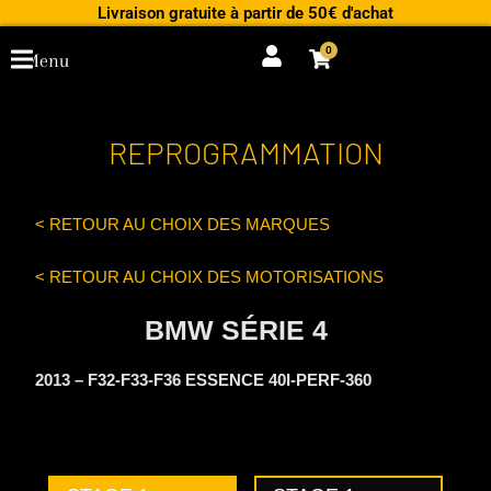
Aller
Livraison gratuite à partir de 50€ d'achat
au
0
Cart
Menu
contenu
REPROGRAMMATION
< RETOUR AU CHOIX DES MARQUES
< RETOUR AU CHOIX DES MOTORISATIONS
BMW SÉRIE 4
2013 – F32-F33-F36 ESSENCE 40I-PERF-360