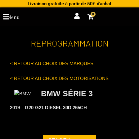
Aller
Livraison gratuite à partir de 50€ d'achat
au
0
Cart
Menu
contenu
REPROGRAMMATION
< RETOUR AU CHOIX DES MARQUES
< RETOUR AU CHOIX DES MOTORISATIONS
BMW SÉRIE 3
2019 – G20-G21 DIESEL 30D 265CH