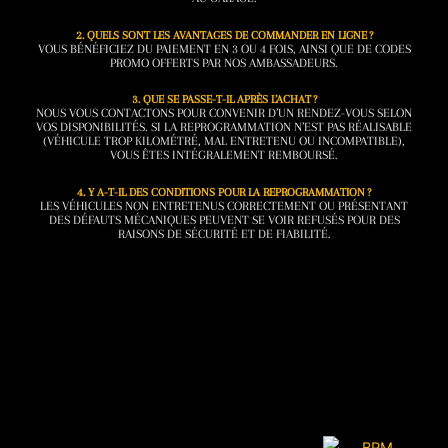
2. QUELS SONT LES AVANTAGES DE COMMANDER EN LIGNE ?
VOUS BÉNÉFICIEZ DU PAIEMENT EN 3 OU 4 FOIS, AINSI QUE DE CODES
PROMO OFFERTS PAR NOS AMBASSADEURS.
3. QUE SE PASSE-T-IL APRÈS L’ACHAT ?
NOUS VOUS CONTACTONS POUR CONVENIR D’UN RENDEZ-VOUS SELON
VOS DISPONIBILITÉS. SI LA REPROGRAMMATION N’EST PAS RÉALISABLE
(VÉHICULE TROP KILOMÉTRÉ, MAL ENTRETENU OU INCOMPATIBLE),
VOUS ÊTES INTÉGRALEMENT REMBOURSÉ.
4. Y A-T-IL DES CONDITIONS POUR LA REPROGRAMMATION ?
LES VÉHICULES NON ENTRETENUS CORRECTEMENT OU PRÉSENTANT
DES DÉFAUTS MÉCANIQUES PEUVENT SE VOIR REFUSÉS POUR DES
RAISONS DE SÉCURITÉ ET DE FIABILITÉ.