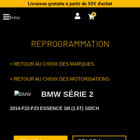
Aller
Livraison gratuite à partir de 50€ d'achat
au
0
Cart
Menu
contenu
REPROGRAMMATION
< RETOUR AU CHOIX DES MARQUES
< RETOUR AU CHOIX DES MOTORISATIONS
BMW SÉRIE 2
2014-F22-F23 ESSENCE 16I (1.5T) 102CH