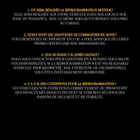
1. OÙ SERA RÉALISÉE LA REPROGRAMMATION MOTEUR ?
ELLE SERA RÉALISÉE SUR VOTRE VÉHICULE DANS NOS LOCAUX SUR
BANC DE PUISSANCE, AVEC LE MÊME SOIN QU’UN RENDEZ-VOUS PRIS
AU GARAGE.
2. QUELS SONT LES AVANTAGES DE COMMANDER EN LIGNE ?
VOUS BÉNÉFICIEZ DU PAIEMENT EN 3 OU 4 FOIS, AINSI QUE DE CODES
PROMO OFFERTS PAR NOS AMBASSADEURS.
3. QUE SE PASSE-T-IL APRÈS L’ACHAT ?
NOUS VOUS CONTACTONS POUR CONVENIR D’UN RENDEZ-VOUS SELON
VOS DISPONIBILITÉS. SI LA REPROGRAMMATION N’EST PAS RÉALISABLE
(VÉHICULE TROP KILOMÉTRÉ, MAL ENTRETENU OU INCOMPATIBLE),
VOUS ÊTES INTÉGRALEMENT REMBOURSÉ.
4. Y A-T-IL DES CONDITIONS POUR LA REPROGRAMMATION ?
LES VÉHICULES NON ENTRETENUS CORRECTEMENT OU PRÉSENTANT
DES DÉFAUTS MÉCANIQUES PEUVENT SE VOIR REFUSÉS POUR DES
RAISONS DE SÉCURITÉ ET DE FIABILITÉ.