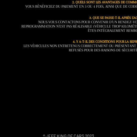
2. QUELS SONT LES AVANTAGES DE COMMA
VOUS BÉNÉFICIEZ DU PAIEMENT EN 3 OU 4 FOIS, AINSI QUE DE CO
3. QUE SE PASSE-T-IL APRÈS L’A
NOUS VOUS CONTACTONS POUR CONVENIR D’UN RENDEZ-VOUS
REPROGRAMMATION N’EST PAS RÉALISABLE (VÉHICULE TROP KILOMÉT
ÊTES INTÉGRALEMENT REMB
4. Y A-T-IL DES CONDITIONS POUR LA RE
LES VÉHICULES NON ENTRETENUS CORRECTEMENT OU PRÉSENTANT 
REFUSÉS POUR DES RAISONS DE SÉCURITÉ
® JEFF KING OF CARS 2023