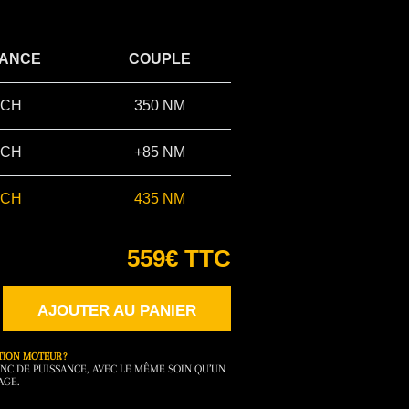
SANCE
COUPLE
 CH
350 NM
 CH
+85 NM
 CH
435 NM
559€ TTC
AJOUTER AU PANIER
TION MOTEUR ?
NC DE PUISSANCE, AVEC LE MÊME SOIN QU’UN
AGE.