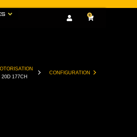
RIE
Open GOODIES
ES
0
Cart
OTORISATION
CONFIGURATION
20D 177CH