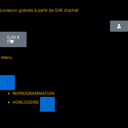
Aller
au
Livraison gratuite à partir de 50€ d'achat
contenu
Cart
0,00
€
0
Menu
Close
Open
Close
Open
GOODIES
GOODIES
HORLOGERIE
HORLOGERIE
REPROGRAMMATION
HORLOGERIE