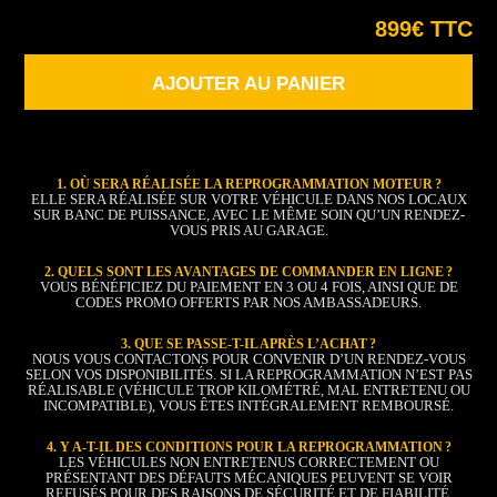
899€ TTC
AJOUTER AU PANIER
1. OÙ SERA RÉALISÉE LA REPROGRAMMATION MOTEUR ?
ELLE SERA RÉALISÉE SUR VOTRE VÉHICULE DANS NOS LOCAUX
SUR BANC DE PUISSANCE, AVEC LE MÊME SOIN QU’UN RENDEZ-
VOUS PRIS AU GARAGE.
2. QUELS SONT LES AVANTAGES DE COMMANDER EN LIGNE ?
VOUS BÉNÉFICIEZ DU PAIEMENT EN 3 OU 4 FOIS, AINSI QUE DE
CODES PROMO OFFERTS PAR NOS AMBASSADEURS.
3. QUE SE PASSE-T-IL APRÈS L’ACHAT ?
NOUS VOUS CONTACTONS POUR CONVENIR D’UN RENDEZ-VOUS
SELON VOS DISPONIBILITÉS. SI LA REPROGRAMMATION N’EST PAS
RÉALISABLE (VÉHICULE TROP KILOMÉTRÉ, MAL ENTRETENU OU
INCOMPATIBLE), VOUS ÊTES INTÉGRALEMENT REMBOURSÉ.
4. Y A-T-IL DES CONDITIONS POUR LA REPROGRAMMATION ?
LES VÉHICULES NON ENTRETENUS CORRECTEMENT OU
PRÉSENTANT DES DÉFAUTS MÉCANIQUES PEUVENT SE VOIR
REFUSÉS POUR DES RAISONS DE SÉCURITÉ ET DE FIABILITÉ.