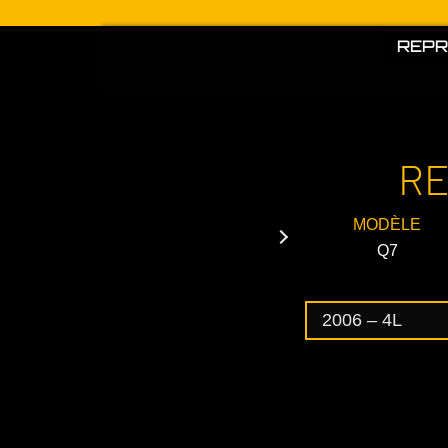
Aller
au
REPR
contenu
RE
MODÈLE
Q7
2006 – 4L