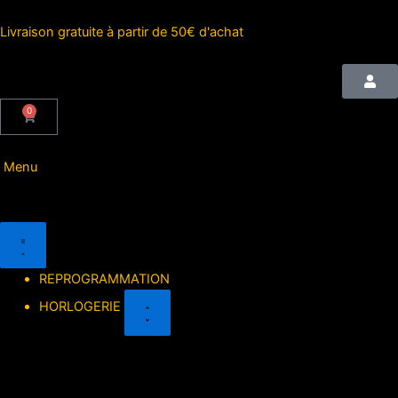
Aller
au
Livraison gratuite à partir de 50€ d'achat
contenu
0
Cart
Menu
Close
Open
Close
Open
GOODIES
GOODIES
HORLOGERIE
HORLOGERIE
REPROGRAMMATION
HORLOGERIE