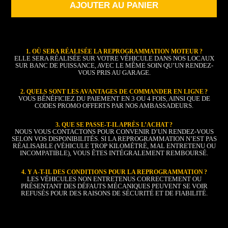
AJOUTER AU PANIER
1. OÙ SERA RÉALISÉE LA REPROGRAMMATION MOTEUR ?
ELLE SERA RÉALISÉE SUR VOTRE VÉHICULE DANS NOS LOCAUX
SUR BANC DE PUISSANCE, AVEC LE MÊME SOIN QU’UN RENDEZ-
VOUS PRIS AU GARAGE.
2. QUELS SONT LES AVANTAGES DE COMMANDER EN LIGNE ?
VOUS BÉNÉFICIEZ DU PAIEMENT EN 3 OU 4 FOIS, AINSI QUE DE
CODES PROMO OFFERTS PAR NOS AMBASSADEURS.
3. QUE SE PASSE-T-IL APRÈS L’ACHAT ?
NOUS VOUS CONTACTONS POUR CONVENIR D’UN RENDEZ-VOUS
SELON VOS DISPONIBILITÉS. SI LA REPROGRAMMATION N’EST PAS
RÉALISABLE (VÉHICULE TROP KILOMÉTRÉ, MAL ENTRETENU OU
INCOMPATIBLE), VOUS ÊTES INTÉGRALEMENT REMBOURSÉ.
4. Y A-T-IL DES CONDITIONS POUR LA REPROGRAMMATION ?
LES VÉHICULES NON ENTRETENUS CORRECTEMENT OU
PRÉSENTANT DES DÉFAUTS MÉCANIQUES PEUVENT SE VOIR
REFUSÉS POUR DES RAISONS DE SÉCURITÉ ET DE FIABILITÉ.