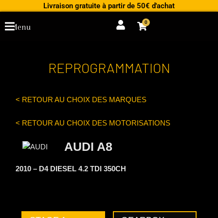
Aller
Livraison gratuite à partir de 50€ d'achat
au
0
Cart
Menu
contenu
REPROGRAMMATION
< RETOUR AU CHOIX DES MARQUES
< RETOUR AU CHOIX DES MOTORISATIONS
AUDI A8
2010 – D4 DIESEL 4.2 TDI 350CH