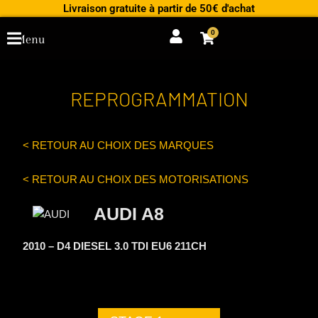
Aller
Livraison gratuite à partir de 50€ d'achat
au
0
Cart
Menu
contenu
REPROGRAMMATION
< RETOUR AU CHOIX DES MARQUES
< RETOUR AU CHOIX DES MOTORISATIONS
AUDI A8
2010 – D4 DIESEL 3.0 TDI EU6 211CH