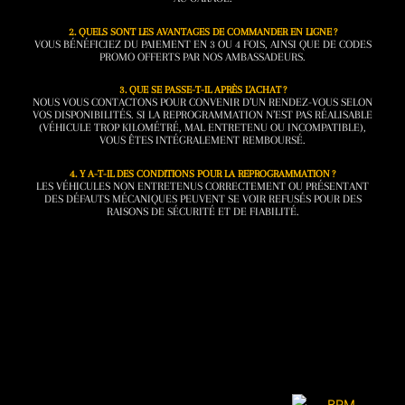
2. QUELS SONT LES AVANTAGES DE COMMANDER EN LIGNE ?
VOUS BÉNÉFICIEZ DU PAIEMENT EN 3 OU 4 FOIS, AINSI QUE DE CODES
PROMO OFFERTS PAR NOS AMBASSADEURS.
3. QUE SE PASSE-T-IL APRÈS L’ACHAT ?
NOUS VOUS CONTACTONS POUR CONVENIR D’UN RENDEZ-VOUS SELON
VOS DISPONIBILITÉS. SI LA REPROGRAMMATION N’EST PAS RÉALISABLE
(VÉHICULE TROP KILOMÉTRÉ, MAL ENTRETENU OU INCOMPATIBLE),
VOUS ÊTES INTÉGRALEMENT REMBOURSÉ.
4. Y A-T-IL DES CONDITIONS POUR LA REPROGRAMMATION ?
LES VÉHICULES NON ENTRETENUS CORRECTEMENT OU PRÉSENTANT
DES DÉFAUTS MÉCANIQUES PEUVENT SE VOIR REFUSÉS POUR DES
RAISONS DE SÉCURITÉ ET DE FIABILITÉ.