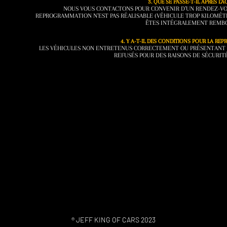
3. QUE SE PASSE-T-IL APRÈS L’A
NOUS VOUS CONTACTONS POUR CONVENIR D’UN RENDEZ-VOUS
REPROGRAMMATION N’EST PAS RÉALISABLE (VÉHICULE TROP KILOMÉT
ÊTES INTÉGRALEMENT REMB
4. Y A-T-IL DES CONDITIONS POUR LA RE
LES VÉHICULES NON ENTRETENUS CORRECTEMENT OU PRÉSENTANT 
REFUSÉS POUR DES RAISONS DE SÉCURITÉ
® JEFF KING OF CARS 2023