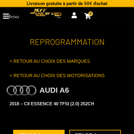
Aller
Livraison gratuite à partir de 50€ d'achat
au
0
Cart
Menu
contenu
REPROGRAMMATION
< RETOUR AU CHOIX DES MARQUES
< RETOUR AU CHOIX DES MOTORISATIONS
AUDI A6
2018 – C8 ESSENCE 40 TFSI (2.0) 252CH