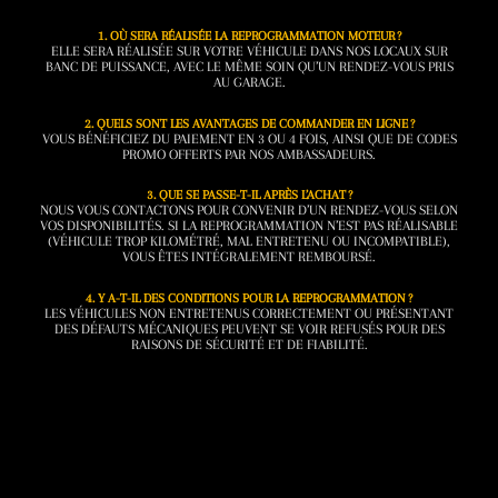
1. OÙ SERA RÉALISÉE LA REPROGRAMMATION MOTEUR ?
ELLE SERA RÉALISÉE SUR VOTRE VÉHICULE DANS NOS LOCAUX SUR
BANC DE PUISSANCE, AVEC LE MÊME SOIN QU’UN RENDEZ-VOUS PRIS
AU GARAGE.
2. QUELS SONT LES AVANTAGES DE COMMANDER EN LIGNE ?
VOUS BÉNÉFICIEZ DU PAIEMENT EN 3 OU 4 FOIS, AINSI QUE DE CODES
PROMO OFFERTS PAR NOS AMBASSADEURS.
3. QUE SE PASSE-T-IL APRÈS L’ACHAT ?
NOUS VOUS CONTACTONS POUR CONVENIR D’UN RENDEZ-VOUS SELON
VOS DISPONIBILITÉS. SI LA REPROGRAMMATION N’EST PAS RÉALISABLE
(VÉHICULE TROP KILOMÉTRÉ, MAL ENTRETENU OU INCOMPATIBLE),
VOUS ÊTES INTÉGRALEMENT REMBOURSÉ.
4. Y A-T-IL DES CONDITIONS POUR LA REPROGRAMMATION ?
LES VÉHICULES NON ENTRETENUS CORRECTEMENT OU PRÉSENTANT
DES DÉFAUTS MÉCANIQUES PEUVENT SE VOIR REFUSÉS POUR DES
RAISONS DE SÉCURITÉ ET DE FIABILITÉ.