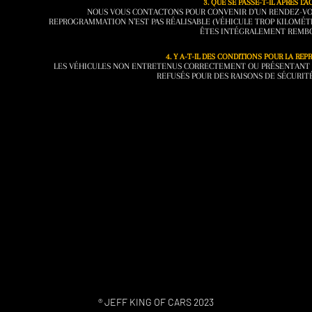
3. QUE SE PASSE-T-IL APRÈS L’A
NOUS VOUS CONTACTONS POUR CONVENIR D’UN RENDEZ-VOUS
REPROGRAMMATION N’EST PAS RÉALISABLE (VÉHICULE TROP KILOMÉT
ÊTES INTÉGRALEMENT REMB
4. Y A-T-IL DES CONDITIONS POUR LA RE
LES VÉHICULES NON ENTRETENUS CORRECTEMENT OU PRÉSENTANT 
REFUSÉS POUR DES RAISONS DE SÉCURITÉ
® JEFF KING OF CARS 2023