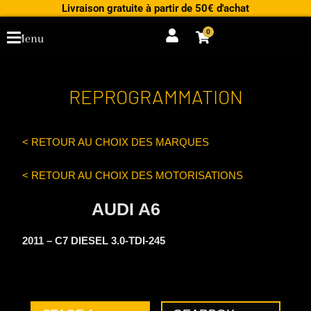
Aller
Livraison gratuite à partir de 50€ d'achat
au
0
Cart
Menu
contenu
REPROGRAMMATION
< RETOUR AU CHOIX DES MARQUES
< RETOUR AU CHOIX DES MOTORISATIONS
AUDI A6
2011 – C7 DIESEL 3.0-TDI-245