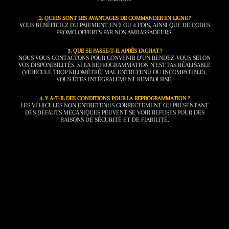
2. QUELS SONT LES AVANTAGES DE COMMANDER EN LIGNE ?
VOUS BÉNÉFICIEZ DU PAIEMENT EN 3 OU 4 FOIS, AINSI QUE DE CODES
PROMO OFFERTS PAR NOS AMBASSADEURS.
3. QUE SE PASSE-T-IL APRÈS L’ACHAT ?
NOUS VOUS CONTACTONS POUR CONVENIR D’UN RENDEZ-VOUS SELON
VOS DISPONIBILITÉS. SI LA REPROGRAMMATION N’EST PAS RÉALISABLE
(VÉHICULE TROP KILOMÉTRÉ, MAL ENTRETENU OU INCOMPATIBLE),
VOUS ÊTES INTÉGRALEMENT REMBOURSÉ.
4. Y A-T-IL DES CONDITIONS POUR LA REPROGRAMMATION ?
LES VÉHICULES NON ENTRETENUS CORRECTEMENT OU PRÉSENTANT
DES DÉFAUTS MÉCANIQUES PEUVENT SE VOIR REFUSÉS POUR DES
RAISONS DE SÉCURITÉ ET DE FIABILITÉ.