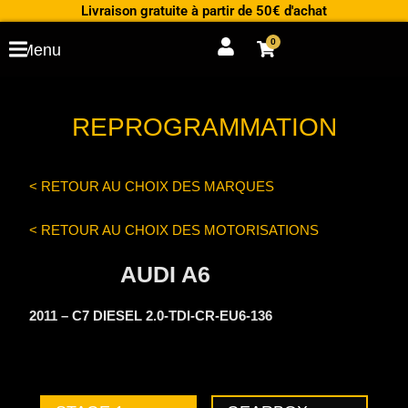
Aller
Livraison gratuite à partir de 50€ d'achat
au
0
Cart
Menu
contenu
REPROGRAMMATION
< RETOUR AU CHOIX DES MARQUES
< RETOUR AU CHOIX DES MOTORISATIONS
AUDI A6
2011 – C7 DIESEL 2.0-TDI-CR-EU6-136