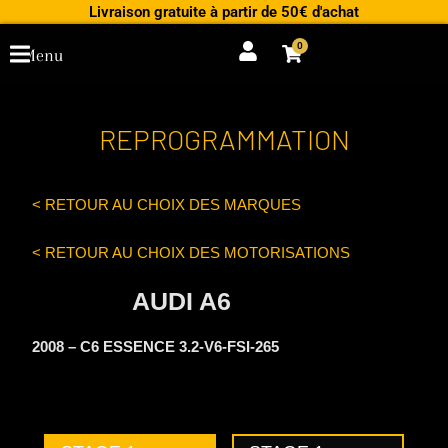
Aller
Livraison gratuite à partir de 50€ d'achat
au
0
Cart
Menu
contenu
REPROGRAMMATION
< RETOUR AU CHOIX DES MARQUES
< RETOUR AU CHOIX DES MOTORISATIONS
AUDI A6
2008 – C6 ESSENCE 3.2-V6-FSI-265