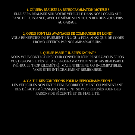
1. OÙ SERA RÉALISÉE LA REPROGRAMMATION MOTEUR ?
ELLE SERA RÉALISÉE SUR VOTRE VÉHICULE DANS NOS LOCAUX SUR
BANC DE PUISSANCE, AVEC LE MÊME SOIN QU’UN RENDEZ-VOUS PRIS
AU GARAGE.
2. QUELS SONT LES AVANTAGES DE COMMANDER EN LIGNE ?
VOUS BÉNÉFICIEZ DU PAIEMENT EN 3 OU 4 FOIS, AINSI QUE DE CODES
PROMO OFFERTS PAR NOS AMBASSADEURS.
3. QUE SE PASSE-T-IL APRÈS L’ACHAT ?
NOUS VOUS CONTACTONS POUR CONVENIR D’UN RENDEZ-VOUS SELON
VOS DISPONIBILITÉS. SI LA REPROGRAMMATION N’EST PAS RÉALISABLE
(VÉHICULE TROP KILOMÉTRÉ, MAL ENTRETENU OU INCOMPATIBLE),
VOUS ÊTES INTÉGRALEMENT REMBOURSÉ.
4. Y A-T-IL DES CONDITIONS POUR LA REPROGRAMMATION ?
LES VÉHICULES NON ENTRETENUS CORRECTEMENT OU PRÉSENTANT
DES DÉFAUTS MÉCANIQUES PEUVENT SE VOIR REFUSÉS POUR DES
RAISONS DE SÉCURITÉ ET DE FIABILITÉ.