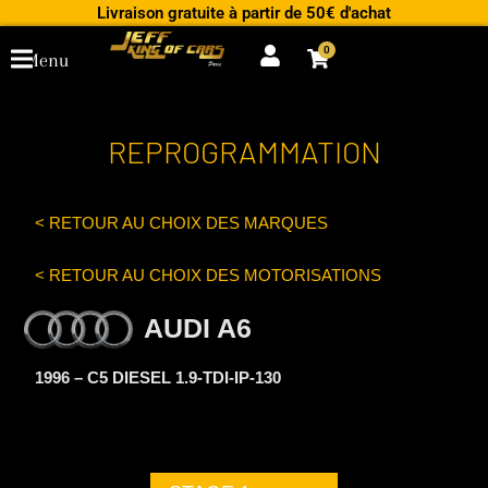
Aller
Livraison gratuite à partir de 50€ d'achat
au
0
Cart
Menu
contenu
REPROGRAMMATION
< RETOUR AU CHOIX DES MARQUES
< RETOUR AU CHOIX DES MOTORISATIONS
AUDI A6
1996 – C5 DIESEL 1.9-TDI-IP-130