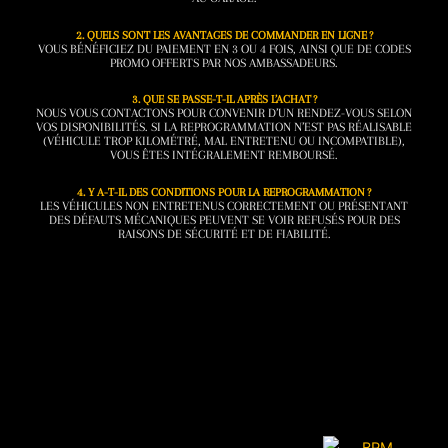
2. QUELS SONT LES AVANTAGES DE COMMANDER EN LIGNE ?
VOUS BÉNÉFICIEZ DU PAIEMENT EN 3 OU 4 FOIS, AINSI QUE DE CODES
PROMO OFFERTS PAR NOS AMBASSADEURS.
3. QUE SE PASSE-T-IL APRÈS L’ACHAT ?
NOUS VOUS CONTACTONS POUR CONVENIR D’UN RENDEZ-VOUS SELON
VOS DISPONIBILITÉS. SI LA REPROGRAMMATION N’EST PAS RÉALISABLE
(VÉHICULE TROP KILOMÉTRÉ, MAL ENTRETENU OU INCOMPATIBLE),
VOUS ÊTES INTÉGRALEMENT REMBOURSÉ.
4. Y A-T-IL DES CONDITIONS POUR LA REPROGRAMMATION ?
LES VÉHICULES NON ENTRETENUS CORRECTEMENT OU PRÉSENTANT
DES DÉFAUTS MÉCANIQUES PEUVENT SE VOIR REFUSÉS POUR DES
RAISONS DE SÉCURITÉ ET DE FIABILITÉ.