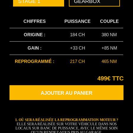
STAGE 1
GEARBOX
CHIFFRES
PUISSANCE
COUPLE
ORIGINE :
184 CH
380 NM
GAIN :
+33 CH
+85 NM
REPROGRAMMÉ :
217 CH
465 NM
499€ TTC
AJOUTER AU PANIER
1. OÙ SERA RÉALISÉE LA REPROGRAMMATION MOTEUR ?
ELLE SERA RÉALISÉE SUR VOTRE VÉHICULE DANS NOS
LOCAUX SUR BANC DE PUISSANCE, AVEC LE MÊME SOIN
QU’UN RENDEZ-VOUS PRIS AU GARAGE.