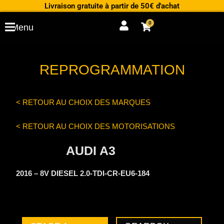
Aller
Livraison gratuite à partir de 50€ d'achat
au
0
Cart
Menu
contenu
REPROGRAMMATION
< RETOUR AU CHOIX DES MARQUES
< RETOUR AU CHOIX DES MOTORISATIONS
AUDI A3
2016 – 8V DIESEL 2.0-TDI-CR-EU6-184