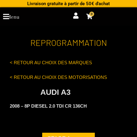
Aller
Livraison gratuite à partir de 50€ d'achat
au
0
Cart
Menu
contenu
REPROGRAMMATION
< RETOUR AU CHOIX DES MARQUES
< RETOUR AU CHOIX DES MOTORISATIONS
AUDI A3
2008 – 8P DIESEL 2.0 TDI CR 136CH