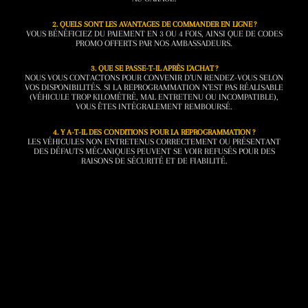
2. QUELS SONT LES AVANTAGES DE COMMANDER EN LIGNE ?
VOUS BÉNÉFICIEZ DU PAIEMENT EN 3 OU 4 FOIS, AINSI QUE DE CODES
PROMO OFFERTS PAR NOS AMBASSADEURS.
3. QUE SE PASSE-T-IL APRÈS L’ACHAT ?
NOUS VOUS CONTACTONS POUR CONVENIR D’UN RENDEZ-VOUS SELON
VOS DISPONIBILITÉS. SI LA REPROGRAMMATION N’EST PAS RÉALISABLE
(VÉHICULE TROP KILOMÉTRÉ, MAL ENTRETENU OU INCOMPATIBLE),
VOUS ÊTES INTÉGRALEMENT REMBOURSÉ.
4. Y A-T-IL DES CONDITIONS POUR LA REPROGRAMMATION ?
LES VÉHICULES NON ENTRETENUS CORRECTEMENT OU PRÉSENTANT
DES DÉFAUTS MÉCANIQUES PEUVENT SE VOIR REFUSÉS POUR DES
RAISONS DE SÉCURITÉ ET DE FIABILITÉ.