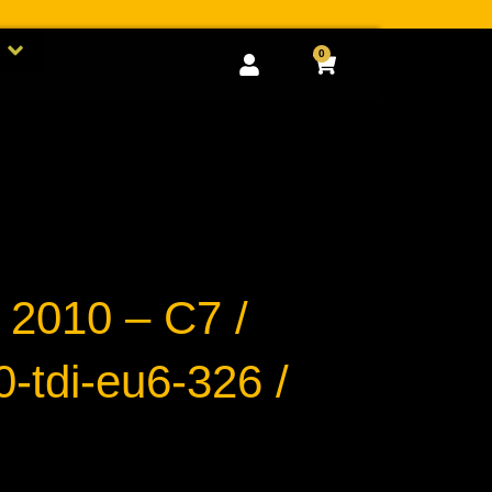
Open GOODIES
0
Cart
/ 2010 – C7 /
0-tdi-eu6-326 /