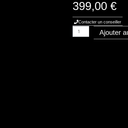
399,00
€
Contacter un conseiller
quantité
Ajouter a
de
Audi
/
A7
/
2010
-
C7
/
Diesel
/
3.0-
tdi-