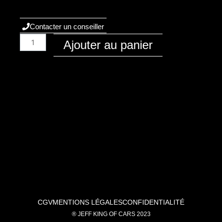
Contacter un conseiller
quantité
Ajouter au panier
de
Audi
/
A6
/
2018
-
C8
/
Essence
/
40
TFSI
CGV
MENTIONS LÉGALES
CONFIDENTIALITÉ
(2.0)
® JEFF KING OF CARS 2023
252ch