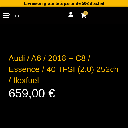
Aller
Livraison gratuite à partir de 50€ d'achat
au
0
Cart
Menu
contenu
Audi / A6 / 2018 – C8 /
Essence / 40 TFSI (2.0) 252ch
/ flexfuel
659,00
€