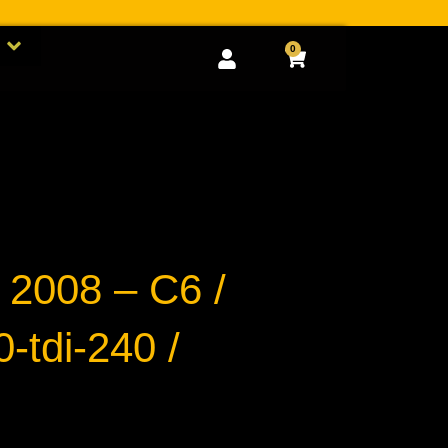
Open GOODIES
0
Cart
/ 2008 – C6 /
0-tdi-240 /