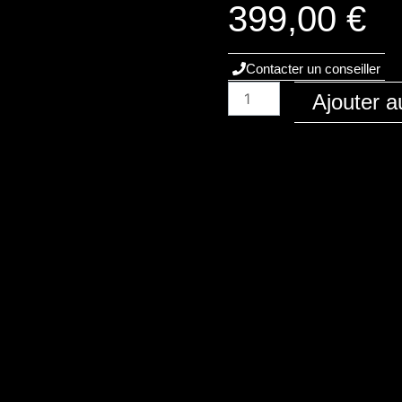
399,00
€
Contacter un conseiller
quantité
Ajouter a
de
Audi
/
A6
/
2008
-
C6
/
Diesel
/
3.0-
tdi-