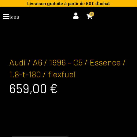
Aller
Livraison gratuite à partir de 50€ d'achat
au
0
Cart
Menu
contenu
Audi / A6 / 1996 – C5 / Essence /
1.8-t-180 / flexfuel
659,00
€