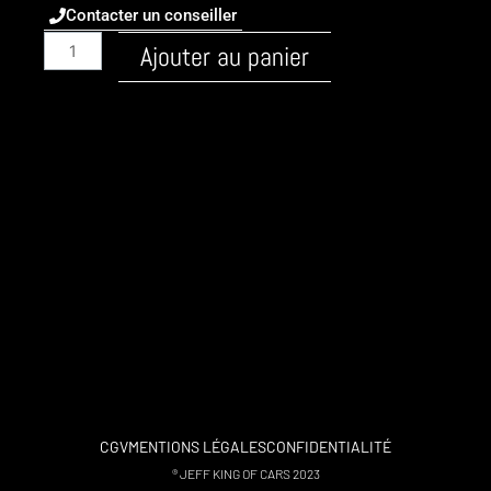
Contacter un conseiller
quantité
Ajouter au panier
de
Audi
/
A6
/
1996
-
C5
/
Essence
/
1.8-
t-
180
/
CGV
MENTIONS LÉGALES
CONFIDENTIALITÉ
flexfuel
® JEFF KING OF CARS 2023