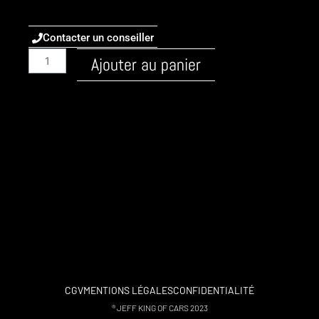
Contacter un conseiller
quantité
Ajouter au panier
de
Audi
/
A4
/
2018
-
B9-
FL
/
Essence
/
2.0
CGV
MENTIONS LÉGALES
CONFIDENTIALITÉ
TFSI
® JEFF KING OF CARS 2023
g-