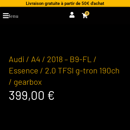
Aller
Livraison gratuite à partir de 50€ d'achat
au
0
Cart
Menu
contenu
Audi / A4 / 2018 – B9-FL /
Essence / 2.0 TFSI g-tron 190ch
/ gearbox
399,00
€