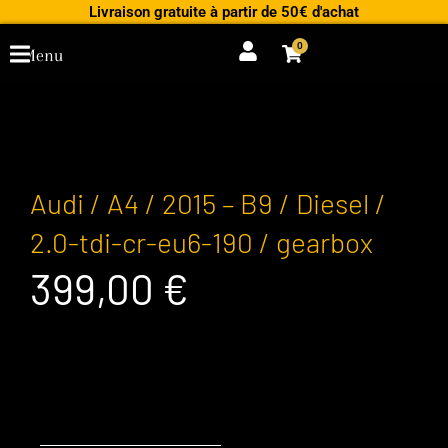
Aller
Livraison gratuite à partir de 50€ d'achat
au
0
Cart
Menu
contenu
Audi / A4 / 2015 – B9 / Diesel /
2.0-tdi-cr-eu6-190 / gearbox
399,00
€