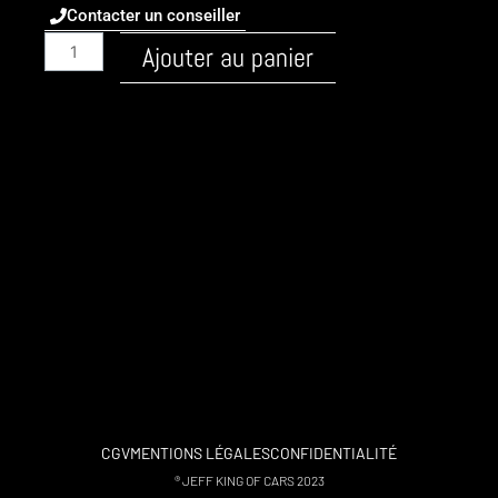
Contacter un conseiller
quantité
Ajouter au panier
de
Audi
/
A4
/
2015
-
B9
/
Diesel
/
2.0-
tdi-
cr-
eu6-
CGV
MENTIONS LÉGALES
CONFIDENTIALITÉ
190
® JEFF KING OF CARS 2023