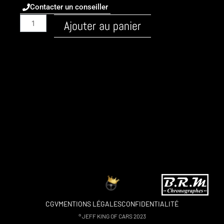
Contacter un conseiller
quantité
Ajouter au panier
de
Audi
/
A4
/
2008
-
B8
/
Diesel
/
3.0
TDI
240ch
/
CGV
MENTIONS LÉGALES
CONFIDENTIALITÉ
gearbox
® JEFF KING OF CARS 2023