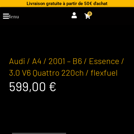
Aller
Livraison gratuite à partir de 50€ d'achat
au
0
Cart
Menu
contenu
Audi / A4 / 2001 – B6 / Essence /
3.0 V6 Quattro 220ch / flexfuel
599,00
€