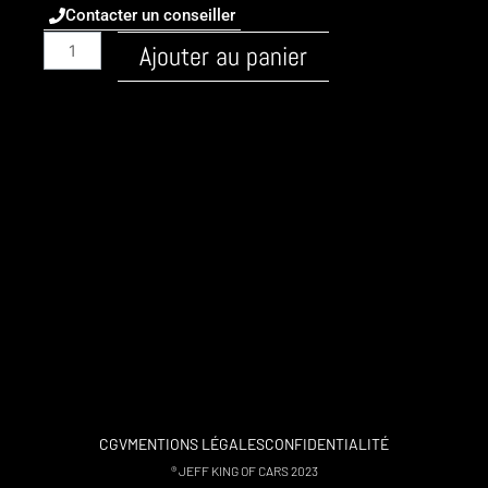
Contacter un conseiller
quantité
Ajouter au panier
de
Audi
/
A4
/
2001
-
B6
/
Essence
/
3.0
V6
Quattro
220ch
CGV
MENTIONS LÉGALES
CONFIDENTIALITÉ
/
® JEFF KING OF CARS 2023