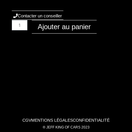
Contacter un conseiller
quantité
Ajouter au panier
de
Audi
/
A4
/
2001
-
B6
/
Essence
/
2.0i
20v
CGV
MENTIONS LÉGALES
CONFIDENTIALITÉ
130ch
® JEFF KING OF CARS 2023
/