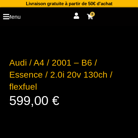
Aller
Livraison gratuite à partir de 50€ d'achat
au
0
Cart
Menu
contenu
Audi / A4 / 2001 – B6 /
Essence / 2.0i 20v 130ch /
flexfuel
599,00
€