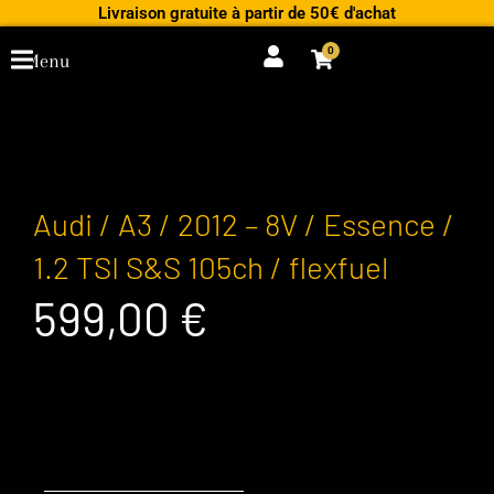
Aller
Livraison gratuite à partir de 50€ d'achat
au
0
Cart
Menu
contenu
Audi / A3 / 2012 – 8V / Essence /
1.2 TSI S&S 105ch / flexfuel
599,00
€