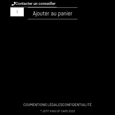
Contacter un conseiller
quantité
Ajouter au panier
de
Audi
/
A3
/
2012
-
8V
/
Essence
/
1.2
TSI
S&S
105ch
CGV
MENTIONS LÉGALES
CONFIDENTIALITÉ
/
® JEFF KING OF CARS 2023