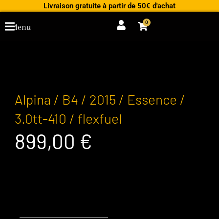
Aller
Livraison gratuite à partir de 50€ d'achat
au
0
Cart
Menu
contenu
Alpina / B4 / 2015 / Essence /
3.0tt-410 / flexfuel
899,00
€