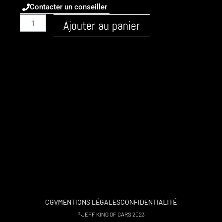
Contacter un conseiller
quantité
Ajouter au panier
de
Alpina
/
B4
/
2015
/
Essence
/
3.0tt-
410
/
flexfuel
CGV
MENTIONS LÉGALES
CONFIDENTIALITÉ
® JEFF KING OF CARS 2023