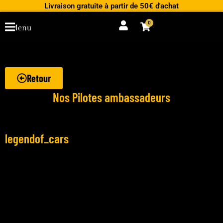
Aller
Livraison gratuite à partir de 50€ d'achat
au
0
Cart
Menu
contenu
Retour
Nos Pilotes ambassadeurs
legendof_cars