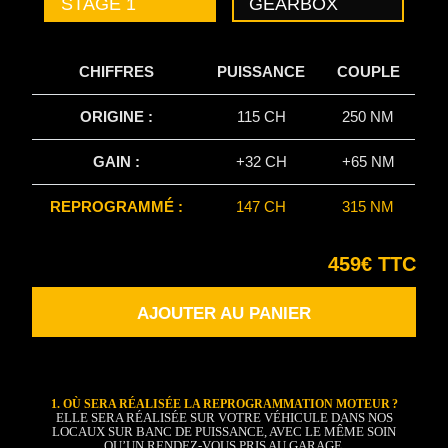
STAGE 1
GEARBOX
CHIFFRES
PUISSANCE
COUPLE
ORIGINE :
115 CH
250 NM
GAIN :
+32 CH
+65 NM
REPROGRAMMÉ :
147 CH
315 NM
459€ TTC
AJOUTER AU PANIER
1. OÙ SERA RÉALISÉE LA REPROGRAMMATION MOTEUR ?
ELLE SERA RÉALISÉE SUR VOTRE VÉHICULE DANS NOS
LOCAUX SUR BANC DE PUISSANCE, AVEC LE MÊME SOIN
QU’UN RENDEZ-VOUS PRIS AU GARAGE.