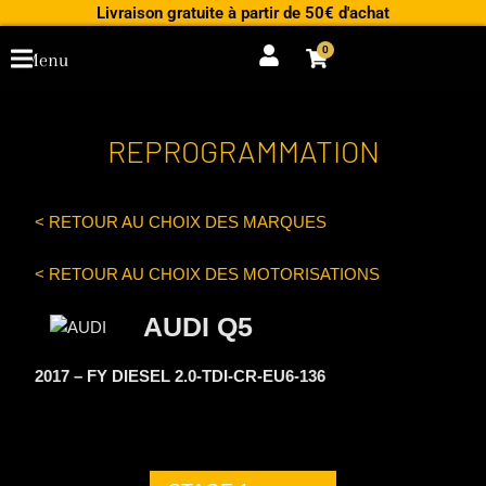
Aller
Livraison gratuite à partir de 50€ d'achat
au
0
Cart
Menu
contenu
REPROGRAMMATION
< RETOUR AU CHOIX DES MARQUES
< RETOUR AU CHOIX DES MOTORISATIONS
AUDI Q5
2017 – FY DIESEL 2.0-TDI-CR-EU6-136