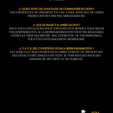
2. QUELS SONT LES AVANTAGES DE COMMANDER EN LIGNE ?
VOUS BÉNÉFICIEZ DU PAIEMENT EN 3 OU 4 FOIS, AINSI QUE DE CODES
PROMO OFFERTS PAR NOS AMBASSADEURS.
3. QUE SE PASSE-T-IL APRÈS L’ACHAT ?
NOUS VOUS CONTACTONS POUR CONVENIR D’UN RENDEZ-VOUS SELON
VOS DISPONIBILITÉS. SI LA REPROGRAMMATION N’EST PAS RÉALISABLE
(VÉHICULE TROP KILOMÉTRÉ, MAL ENTRETENU OU INCOMPATIBLE),
VOUS ÊTES INTÉGRALEMENT REMBOURSÉ.
4. Y A-T-IL DES CONDITIONS POUR LA REPROGRAMMATION ?
LES VÉHICULES NON ENTRETENUS CORRECTEMENT OU PRÉSENTANT
DES DÉFAUTS MÉCANIQUES PEUVENT SE VOIR REFUSÉS POUR DES
RAISONS DE SÉCURITÉ ET DE FIABILITÉ.