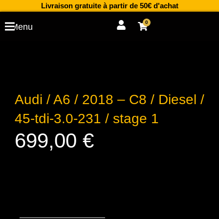
Aller
Livraison gratuite à partir de 50€ d'achat
au
0
Cart
Menu
contenu
Audi / A6 / 2018 – C8 / Diesel /
45-tdi-3.0-231 / stage 1
699,00
€