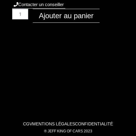
Contacter un conseiller
quantité
Ajouter au panier
de
Audi
/
A6
/
2018
-
C8
/
Diesel
/
45-
tdi-
3.0-
231
CGV
MENTIONS LÉGALES
CONFIDENTIALITÉ
/
® JEFF KING OF CARS 2023