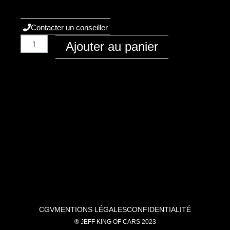
Contacter un conseiller
quantité
Ajouter au panier
de
Audi
/
A6
/
1996
-
C5
/
Essence
/
2.7
TT
CGV
MENTIONS LÉGALES
CONFIDENTIALITÉ
250ch
® JEFF KING OF CARS 2023
/