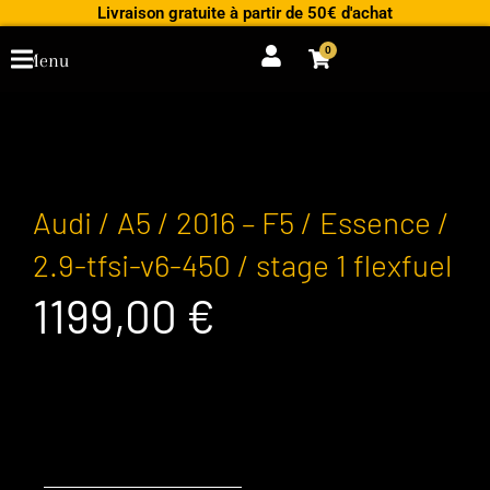
Aller
Livraison gratuite à partir de 50€ d'achat
au
0
Cart
Menu
contenu
Audi / A5 / 2016 – F5 / Essence /
2.9-tfsi-v6-450 / stage 1 flexfuel
1199,00
€