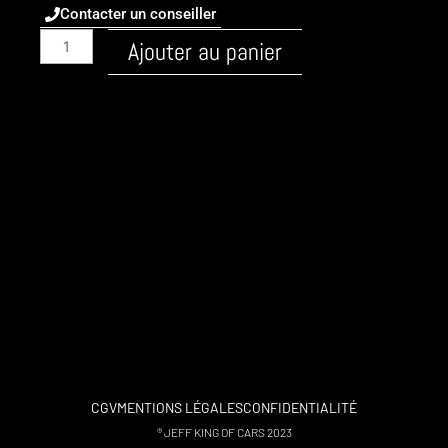
Contacter un conseiller
quantité
Ajouter au panier
de
Audi
/
A5
/
2016
-
F5
/
Essence
/
2.9-
tfsi-
v6-
450
CGV
MENTIONS LÉGALES
CONFIDENTIALITÉ
/
® JEFF KING OF CARS 2023