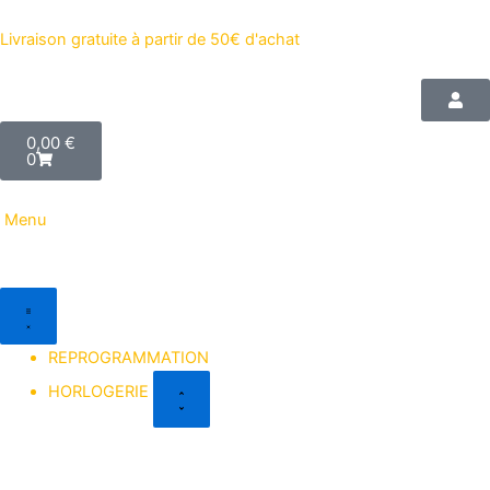
Aller
au
Livraison gratuite à partir de 50€ d'achat
contenu
Cart
0,00
€
0
Menu
Close
Open
Close
Open
GOODIES
GOODIES
HORLOGERIE
HORLOGERIE
REPROGRAMMATION
HORLOGERIE